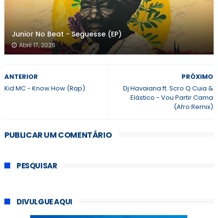
Junior No Beat - Seguesse (EP)
Abril 17, 2026
ANTERIOR
PRÓXIMO
Kid MC - Know How (Rap)
Dj Havaiana ft. Scro Q Cuia &
Elástico - Vou Partir Cama
(Afro Remix)
PUBLICAR UM COMENTÁRIO
PESQUISAR
DIVULGUE AQUI