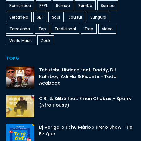
Romantica
RRPL
Rumba
Samba
Semba
Sertanejo
SET
Soul
Soulful
Sungura
Tarraxinha
Top
Tradicional
Trap
Video
World Music
Zouk
TOP 5
Tchutchu Librinca feat. Doddy, DJ
Kalisboy, Adi Mix & Picante - Toda
Acabada
C.B.I & Silibé feat. Eman Chabas - Sporrv
(Afro House)
Dj Verigal x Tchu Mário x Preto Show - Te
Fiz Que