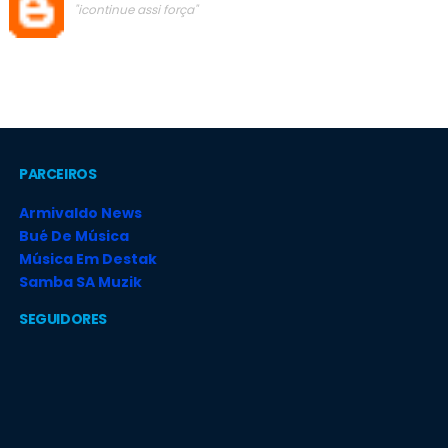
"icontinue assi força"
PARCEIROS
Armivaldo News
Bué De Música
Música Em Destak
Samba SA Muzik
SEGUIDORES