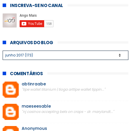
INSCREVA-SE NO CANAL
ARQUIVOS DO BLOG
COMENTÁRIOS
abtinraabe
"tipe wallet titanium | tioga arttipe wallet tippin..."
maeseesable
"nj casinos accepting bets on craps - dr. marylandt..."
Anonymous