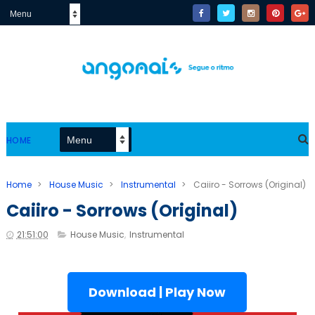
HOME
Home
>
House Music
>
Instrumental
>
Caiiro - Sorrows (Original)
Caiiro - Sorrows (Original)
21:51:00
House Music
,
Instrumental
Download | Play Now