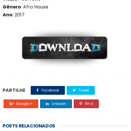
Gênero
: Afro House
Ano
: 201
7
PARTILHE
Facebook
Tweet
Google +
Linkedin
Pin it
POSTS RELACIONADOS