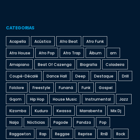
CATEGORIAS
Acapella
Acústico
Afro Beat
Afro Funk
Afro House
Afro Pop
Afro Trap
Álbum
am
Amapiano
Beat Of Cazenga
Biografia
Coladeira
Coupé-Décalé
Dance Hall
Deep
Destaque
Drill
Folclore
Freestyle
Funaná
Funk
Gospel
Gqom
Hip Hop
House Music
Instrumental
Jazz
Kizomba
Kuduro
Kwassa
Marrabenta
Mix Dj
Naija
Nócticias
Pagode
Pandza
Pop
Raggaeton
Rap
Reggae
Reprise
RnB
Rock