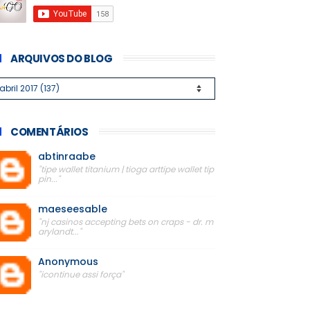
ARQUIVOS DO BLOG
COMENTÁRIOS
abtinraabe
"tipe wallet titanium | tioga arttipe wallet tip
pin..."
maeseesable
"nj casinos accepting bets on craps - dr. m
arylandt..."
Anonymous
"icontinue assi força"