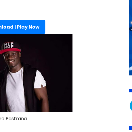
load | Play Now
uro Pastrana