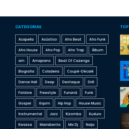
CATEGORIAS
TOP
Acapella
Acústico
Afro Beat
Afro Funk
Afro House
Afro Pop
Afro Trap
Álbum
am
Amapiano
Beat Of Cazenga
Biografia
Coladeira
Coupé-Décalé
Dance Hall
Deep
Destaque
Drill
Folclore
Freestyle
Funaná
Funk
Gospel
Gqom
Hip Hop
House Music
Instrumental
Jazz
Kizomba
Kuduro
Kwassa
Marrabenta
Mix Dj
Naija