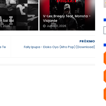
V-Lex Breezy feat. Monsta -
- Sai Sai
Viajante
21, 2026
Julho 21, 2026
PRÓXIMO
e Te
Fally Ipupa - Eloko Oyo (Afro Pop) [Download]