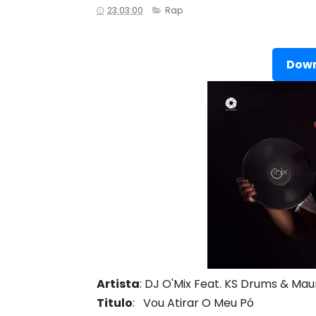
23:03:00
Rap
Down
Artista
: DJ O'Mix Feat. KS Drums & Ma
Titulo
: Vou Atirar O Meu Pó