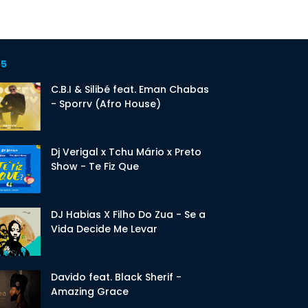
 5
C.B.I & Silibé feat. Eman Chabas
- Sporrv (Afro House)
Dj Verigal x Tchu Mário x Preto
Show - Te Fiz Que
DJ Habias X Filho Do Zua - Se a
Vida Decide Me Levar
Davido feat. Black Sherif -
Amazing Grace