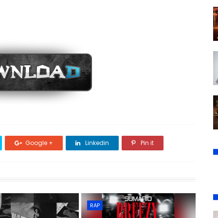
Google +
Linkedin
Pin it
RAP