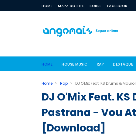
HOME
MAPA DO SITE
SOBRE
FACEBOOK
HOME
HOUSE MUSIC
RAP
DESTAQUE
Home
>
Rap
>
DJ O'Mix Feat. KS Drums & Mauro
DJ O'Mix Feat. K
Pastrana - Vou At
[Download]