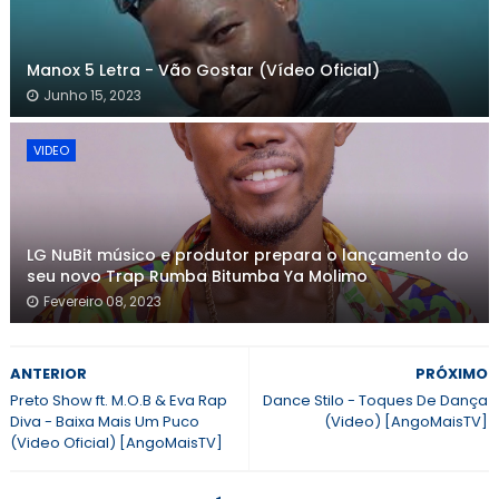
Manox 5 Letra - Vão Gostar (Vídeo Oficial)
Junho 15, 2023
VIDEO
LG NuBit músico e produtor prepara o lançamento do
seu novo Trap Rumba Bitumba Ya Molimo
Fevereiro 08, 2023
ANTERIOR
PRÓXIMO
Preto Show ft. M.O.B & Eva Rap
Dance Stilo - Toques De Dança
Diva - Baixa Mais Um Puco
(Video) [AngoMaisTV]
(Video Oficial) [AngoMaisTV]