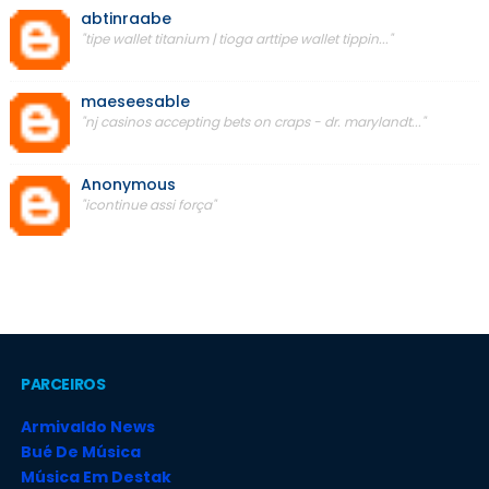
abtinraabe
"tipe wallet titanium | tioga arttipe wallet tippin..."
maeseesable
"nj casinos accepting bets on craps - dr. marylandt..."
Anonymous
"icontinue assi força"
PARCEIROS
Armivaldo News
Bué De Música
Música Em Destak