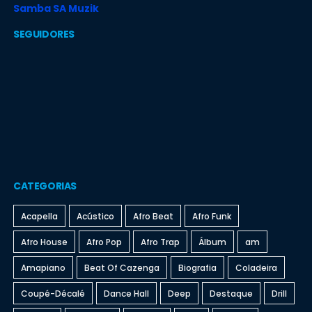
Samba SA Muzik
SEGUIDORES
CATEGORIAS
Acapella
Acústico
Afro Beat
Afro Funk
Afro House
Afro Pop
Afro Trap
Álbum
am
Amapiano
Beat Of Cazenga
Biografia
Coladeira
Coupé-Décalé
Dance Hall
Deep
Destaque
Drill