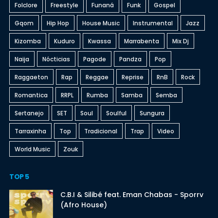
Folclore
Freestyle
Funaná
Funk
Gospel
Gqom
Hip Hop
House Music
Instrumental
Jazz
Kizomba
Kuduro
Kwassa
Marrabenta
Mix Dj
Naija
Nócticias
Pagode
Pandza
Pop
Raggaeton
Rap
Reggae
Reprise
RnB
Rock
Romantica
RRPL
Rumba
Samba
Semba
Sertanejo
SET
Soul
Soulful
Sungura
Tarraxinha
Top
Tradicional
Trap
Video
World Music
Zouk
TOP 5
C.B.I & Silibé feat. Eman Chabas - Sporrv
(Afro House)