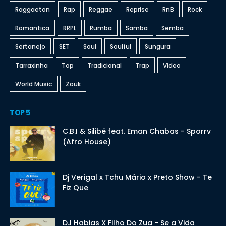
Raggaeton
Rap
Reggae
Reprise
RnB
Rock
Romantica
RRPL
Rumba
Samba
Semba
Sertanejo
SET
Soul
Soulful
Sungura
Tarraxinha
Top
Tradicional
Trap
Video
World Music
Zouk
TOP 5
C.B.I & Silibé feat. Eman Chabas - Sporrv
(Afro House)
Dj Verigal x Tchu Mário x Preto Show - Te
Fiz Que
DJ Habias X Filho Do Zua - Se a Vida