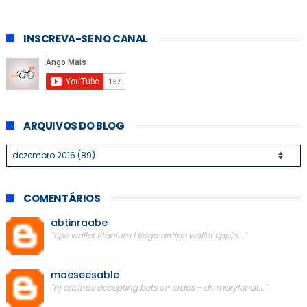
INSCREVA-SE NO CANAL
ARQUIVOS DO BLOG
COMENTÁRIOS
abtinraabe
"tipe wallet titanium | tioga arttipe wallet tippin..."
maeseesable
"nj casinos accepting bets on craps - dr. marylandt..."