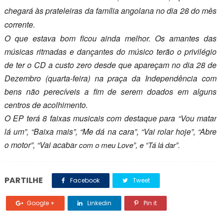
chegará às prateleiras da família angolana no dia 28 do mês
corrente.
O que estava bom ficou ainda melhor. Os amantes das
músicas ritmadas e dançantes do músico terão o privilégio
de ter o CD a custo zero desde que apareçam no dia 28 de
Dezembro (quarta-feira) na praça da Independência com
bens não perecíveis a fim de serem doados em alguns
centros de acolhimento.
O EP terá 8 faixas musicais com destaque para “Vou matar
lá um”, “Baixa mais”, “Me dá na cara”, “Vai rolar hoje”, “Abre
o motor”, “Vai acaba
r com o meu Love”, e “Tá lá dar”.
PARTILHE
Facebook
Tweet
Google +
Linkedin
Pin it