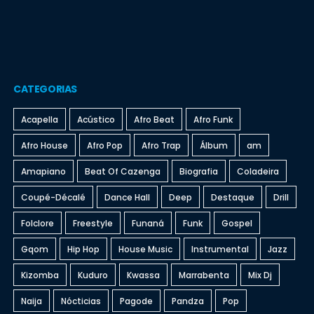
CATEGORIAS
Acapella
Acústico
Afro Beat
Afro Funk
Afro House
Afro Pop
Afro Trap
Álbum
am
Amapiano
Beat Of Cazenga
Biografia
Coladeira
Coupé-Décalé
Dance Hall
Deep
Destaque
Drill
Folclore
Freestyle
Funaná
Funk
Gospel
Gqom
Hip Hop
House Music
Instrumental
Jazz
Kizomba
Kuduro
Kwassa
Marrabenta
Mix Dj
Naija
Nócticias
Pagode
Pandza
Pop