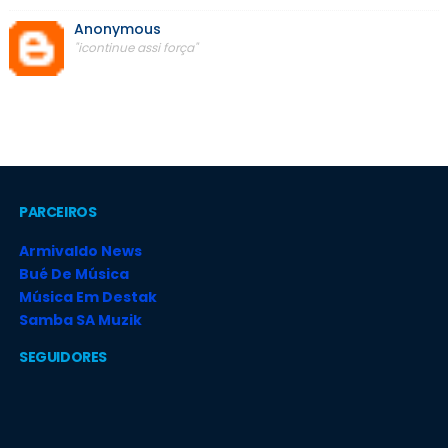
Anonymous
"icontinue assi força"
PARCEIROS
Armivaldo News
Bué De Música
Música Em Destak
Samba SA Muzik
SEGUIDORES