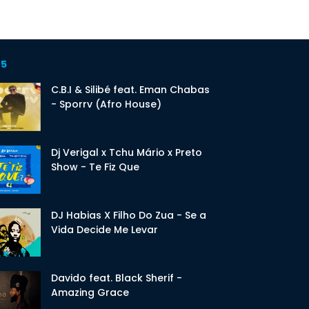
 5
C.B.I & Silibé feat. Eman Chabas
- Sporrv (Afro House)
Dj Verigal x Tchu Mário x Preto
Show - Te Fiz Que
DJ Habias X Filho Do Zua - Se a
Vida Decide Me Levar
Davido feat. Black Sherif -
Amazing Grace