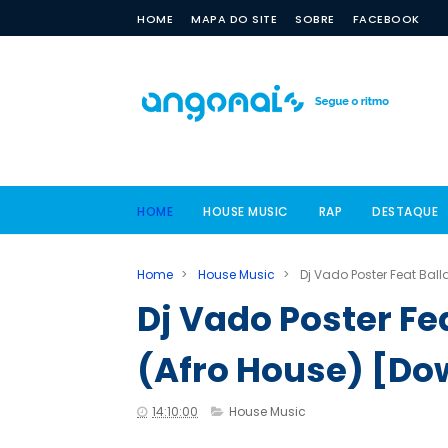
HOME
MAPA DO SITE
SOBRE
FACEBOOK
HOME
HOUSE MUSIC
RAP
DESTAQUE
Home
>
House Music
>
Dj Vado Poster Feat Bal
Dj Vado Poster Fe
(Afro House) [Do
14:10:00
House Music