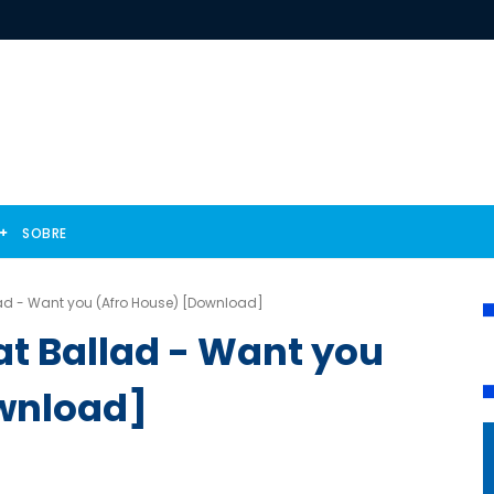
SOBRE
lad - Want you (Afro House) [Download]
at Ballad - Want you
wnload]