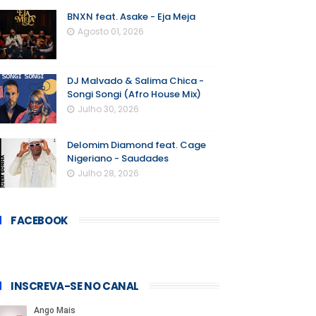
BNXN feat. Asake - Eja Meja
Agosto 01, 2026
DJ Malvado & Salima Chica -
Songi Songi (Afro House Mix)
Julho 30, 2026
Delomim Diamond feat. Cage
Nigeriano - Saudades
Julho 28, 2026
FACEBOOK
INSCREVA-SE NO CANAL