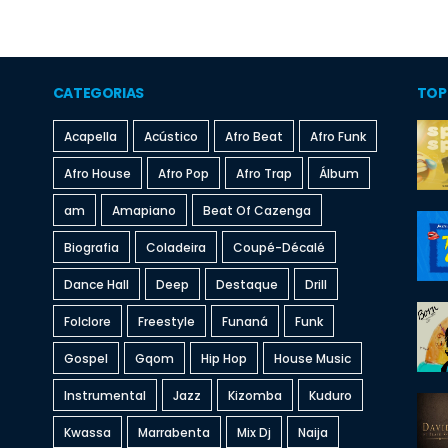
CATEGORIAS
TOP
Acapella
Acústico
Afro Beat
Afro Funk
Afro House
Afro Pop
Afro Trap
Álbum
am
Amapiano
Beat Of Cazenga
Biografia
Coladeira
Coupé-Décalé
Dance Hall
Deep
Destaque
Drill
Folclore
Freestyle
Funaná
Funk
Gospel
Gqom
Hip Hop
House Music
Instrumental
Jazz
Kizomba
Kuduro
Kwassa
Marrabenta
Mix Dj
Naija