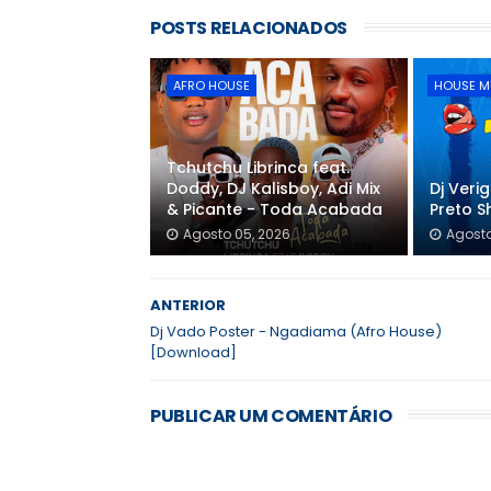
POSTS RELACIONADOS
AFRO HOUSE
HOUSE M
Tchutchu Librinca feat.
Doddy, DJ Kalisboy, Adi Mix
Dj Veri
& Picante - Toda Acabada
Preto S
Agosto 05, 2026
Agosto
ANTERIOR
Dj Vado Poster - Ngadiama (Afro House)
[Download]
PUBLICAR UM COMENTÁRIO