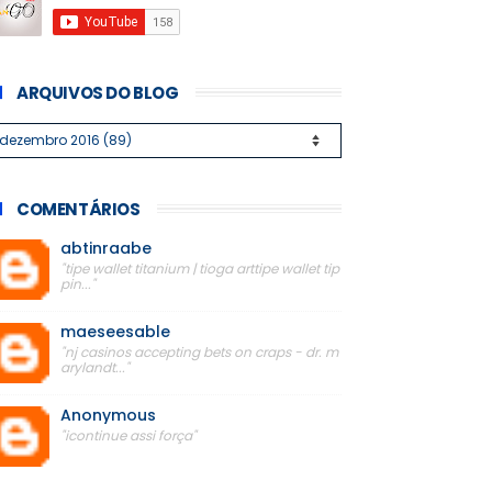
ARQUIVOS DO BLOG
COMENTÁRIOS
abtinraabe
"tipe wallet titanium | tioga arttipe wallet tip
pin..."
maeseesable
"nj casinos accepting bets on craps - dr. m
arylandt..."
Anonymous
"icontinue assi força"