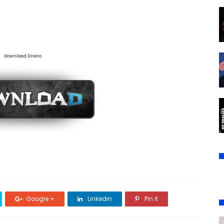
Download Direto
Google +
Linkedin
Pin it