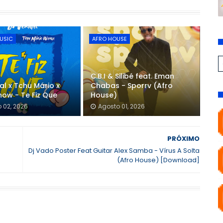
USIC
AFRO HOUSE
C.B.I & Silibé feat. Eman
gal x Tchu Mário x
Chabas - Sporrv (Afro
how - Te Fiz Que
House)
 02, 2026
Agosto 01, 2026
PRÓXIMO
Dj Vado Poster Feat Guitar Alex Samba - Vírus A Solta
(Afro House) [Download]