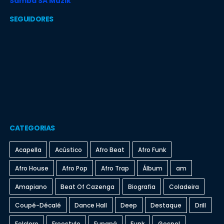
Samba SA Muzik
SEGUIDORES
CATEGORIAS
Acapella
Acústico
Afro Beat
Afro Funk
Afro House
Afro Pop
Afro Trap
Álbum
am
Amapiano
Beat Of Cazenga
Biografia
Coladeira
Coupé-Décalé
Dance Hall
Deep
Destaque
Drill
Folclore
Freestyle
Funaná
Funk
Gospel