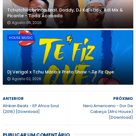
Tchutchu Librinca feat. Doddy, DJ Kalisboy, Adi Mix &
Picante - Toda Acabada
Agosto 05, 2026
HOUSE MUSIC
Dj Verigal x Tchu Mário x Preto Show - Te Fiz Que
Agosto 02, 2026
ANTERIOR
PRÓXIMO
Afrikan Beatz - EP Africa Soul
Nerú Americano - Dor De
(2016) [Download]
Cabeça (Afro House)
[Download]
PUBLICAR UM COMENTÁRIO