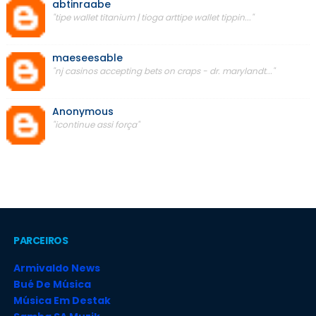
abtinraabe
"tipe wallet titanium | tioga arttipe wallet tippin..."
maeseesable
"nj casinos accepting bets on craps - dr. marylandt..."
Anonymous
"icontinue assi força"
PARCEIROS
Armivaldo News
Bué De Música
Música Em Destak