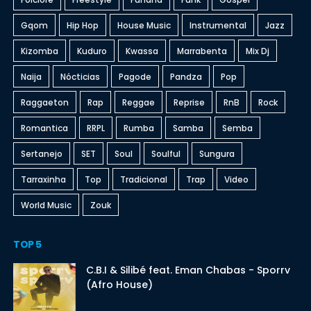
Gqom
Hip Hop
House Music
Instrumental
Jazz
Kizomba
Kuduro
Kwassa
Marrabenta
Mix Dj
Naija
Nócticias
Pagode
Pandza
Pop
Raggaeton
Rap
Reggae
Reprise
RnB
Rock
Romantica
RRPL
Rumba
Samba
Semba
Sertanejo
SET
Soul
Soulful
Sungura
Tarraxinha
Top
Tradicional
Trap
Video
World Music
Zouk
TOP 5
C.B.I & Silibé feat. Eman Chabas - Sporrv
(Afro House)