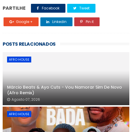
PARTILHE
Facebook
Tweet
Google +
Linkedin
Pin it
POSTS RELACIONADOS
AFRO HOUSE
Márcio Beats & Ayo Cuts - Vou Namorar Sim De Novo
(Afro Remix)
Agosto 07, 2026
AFRO HOUSE