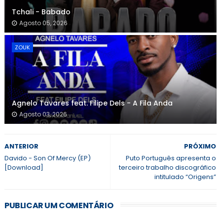
Tchali - Babado
Agosto 05, 2026
ZOUK
Agnelo Tavares feat. Filipe Dels - A Fila Anda
Agosto 03, 2026
ANTERIOR
PRÓXIMO
Davido - Son Of Mercy (EP)
Puto Português apresenta o
[Download]
terceiro trabalho discográfico
intitulado “Origens”
PUBLICAR UM COMENTÁRIO