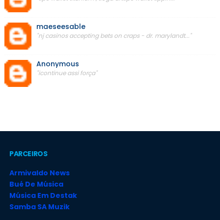
maeseesable
"nj casinos accepting bets on craps - dr. marylandt..."
Anonymous
"icontinue assi força"
PARCEIROS
Armivaldo News
Bué De Música
Música Em Destak
Samba SA Muzik