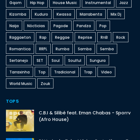
Gqom
Hip Hop
House Music
Instrumental
Jazz
Kizomba
Kuduro
Kwassa
Marrabenta
Mix Dj
Naija
Nócticias
Pagode
Pandza
Pop
Raggaeton
Rap
Reggae
Reprise
RnB
Rock
Romantica
RRPL
Rumba
Samba
Semba
Sertanejo
SET
Soul
Soulful
Sungura
Tarraxinha
Top
Tradicional
Trap
Video
World Music
Zouk
TOP 5
C.B.I & Silibé feat. Eman Chabas - Sporrv
(Afro House)