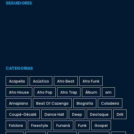
SEGUIDORES
CATEGORIAS
Acapella
Acústico
Afro Beat
Afro Funk
Afro House
Afro Pop
Afro Trap
Álbum
am
Amapiano
Beat Of Cazenga
Biografia
Coladeira
Coupé-Décalé
Dance Hall
Deep
Destaque
Drill
Folclore
Freestyle
Funaná
Funk
Gospel