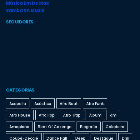
Música Em Destak
Samba SA Muzik
SEGUIDORES
CATEGORIAS
Acapella
Acústico
Afro Beat
Afro Funk
Afro House
Afro Pop
Afro Trap
Álbum
am
Amapiano
Beat Of Cazenga
Biografia
Coladeira
Coupé-Décalé
Dance Hall
Deep
Destaque
Drill