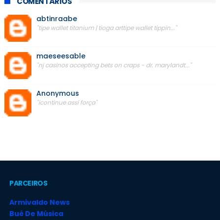
COMENTÁRIOS
abtinraabe
"tipe wallet titanium | tioga arttipe wallet tippin..."
maeseesable
"nj casinos accepting bets on craps - dr. marylandt..."
Anonymous
"icontinue assi força"
PARCEIROS
Armivaldo News
Bué De Música