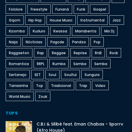
Folclore
Freestyle
Funaná
Funk
Gospel
Gqom
Hip Hop
House Music
Instrumental
Jazz
Kizomba
Kuduro
Kwassa
Marrabenta
Mix Dj
Naija
Nócticias
Pagode
Pandza
Pop
Raggaeton
Rap
Reggae
Reprise
RnB
Rock
Romantica
RRPL
Rumba
Samba
Semba
Sertanejo
SET
Soul
Soulful
Sungura
Tarraxinha
Top
Tradicional
Trap
Video
World Music
Zouk
TOP 5
C.B.I & Silibé feat. Eman Chabas - Sporrv
(Afro House)